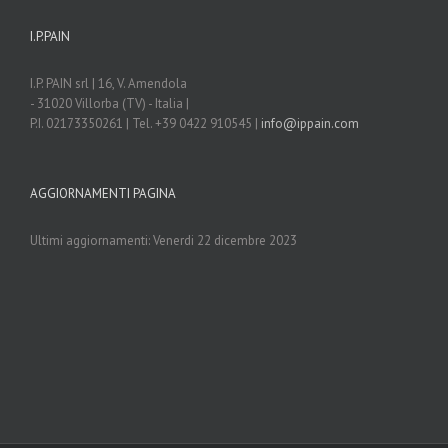
I.P.PAIN
I.P. PAIN srl | 16, V. Amendola
- 31020 Villorba (TV) - Italia |
P.I. 02173350261 | Tel. +39 0422 910545 |
info@ippain.com
AGGIORNAMENTI PAGINA
Ultimi aggiornamenti: Venerdi 22 dicembre 2023