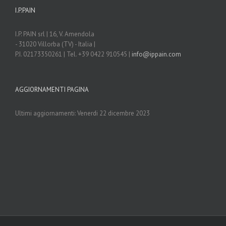
I.P.PAIN
I.P. PAIN srl | 16, V. Amendola
- 31020 Villorba (TV) - Italia |
P.I. 02173350261 | Tel. +39 0422 910545 |
info@ippain.com
AGGIORNAMENTI PAGINA
Ultimi aggiornamenti: Venerdi 22 dicembre 2023