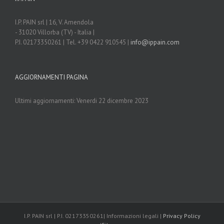
I.P. PAIN srl | 16, V. Amendola
- 31020 Villorba (TV) - Italia |
P.I. 02173350261 | Tel. +39 0422 910545 |
info@ippain.com
AGGIORNAMENTI PAGINA
Ultimi aggiornamenti: Venerdi 22 dicembre 2023
I.P. PAIN srl | P.I. 02173350261| Informazioni legali |
Privacy Policy