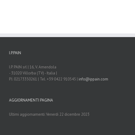
I.P.PAIN
I.P. PAIN srl | 16, V. Amendola
- 31020 Villorba (TV) - Italia |
P.I. 02173350261 | Tel. +39 0422 910545 |
info@ippain.com
AGGIORNAMENTI PAGINA
Ultimi aggiornamenti: Venerdi 22 dicembre 2023