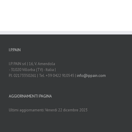
I.P.PAIN
I.P. PAIN srl | 16, V. Amendola
- 31020 Villorba (TV) - Italia |
P.I. 02173350261 | Tel. +39 0422 910545 |
info@ippain.com
AGGIORNAMENTI PAGINA
Ultimi aggiornamenti: Venerdi 22 dicembre 2023