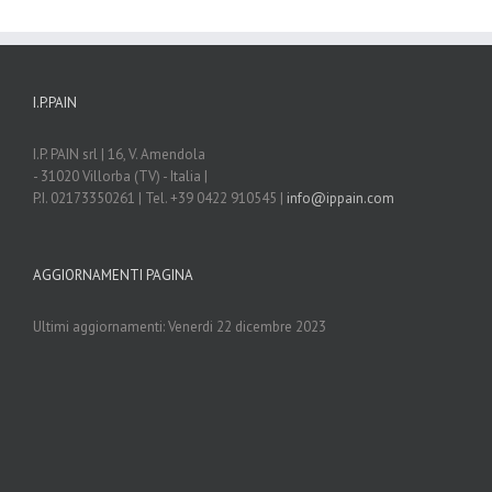
I.P.PAIN
I.P. PAIN srl | 16, V. Amendola
- 31020 Villorba (TV) - Italia |
P.I. 02173350261 | Tel. +39 0422 910545 |
info@ippain.com
AGGIORNAMENTI PAGINA
Ultimi aggiornamenti: Venerdi 22 dicembre 2023