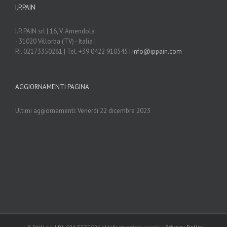
I.P.PAIN
I.P. PAIN srl | 16, V. Amendola
- 31020 Villorba (TV) - Italia |
P.I. 02173350261 | Tel. +39 0422 910545 |
info@ippain.com
AGGIORNAMENTI PAGINA
Ultimi aggiornamenti: Venerdi 22 dicembre 2023